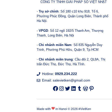
CÔNG TY TNHH GIẢI PHÁP SỐ VIỆT NHẬT
-
Trụ sở chính
: Số 180 c10 khu 918, Tổ 6,
Phường Phúc Đồng, Quận Long Biên, Thành phố
Hà Nội.
-
VPGD
: Số 12 ngõ 192/5 Thanh Am, Thượng
Thanh, Long Biên, Hà Nội
-
Chi nhánh miền Nam
: Số 835 Nguyễn Duy
Trinh, Phường Phú Hữu, Quận 9, Tp.HCM
-
Chi nhánh miền trung
: Cầu đôi 2, QL8A, Thị
trấn Đức Thọ, Đức Thọ, Hà Tĩnh.
Hotline:
0929.234.222
Email:
salevietken@gmail.com
Facebook
Instagram
Twitter
LinkedIn
Tumblr
WordPress
Pinterest
Made with
in Hanoi © 2026 #
VietKen