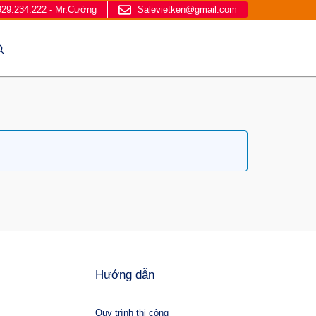
929.234.222 - Mr.Cường
Salevietken@gmail.com
Hướng dẫn
Quy trình thi công