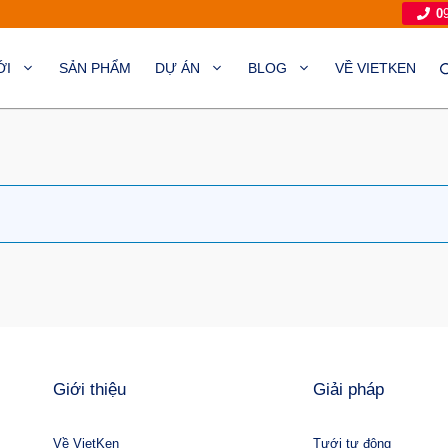
0
ỚI
SẢN PHẨM
DỰ ÁN
BLOG
VỀ VIETKEN
Giới thiệu
Giải pháp
Về VietKen
Tưới tự động