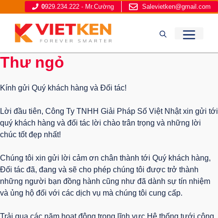
Chuyển
0
929.234.222 - Mr.Cường
Salevietken@gmail.com
đến
nội
ME
dung
Thư ngỏ
Kính gửi Quý khách hàng và Đối tác!
Lời đầu tiên, Công Ty TNHH Giải Pháp Số Việt Nhật xin gửi tới
quý khách hàng và đối tác lời chào trân trọng và những lời
chúc tốt đẹp nhất!
Chúng tôi xin gửi lời cảm ơn chân thành tới Quý khách hàng,
Đối tác đã, đang và sẽ cho phép chúng tôi được trở thành
những người bạn đồng hành cũng như đã dành sự tín nhiệm
và ủng hộ đối với các dịch vụ mà chúng tôi cung cấp.
Trải qua các năm hoạt động trong lĩnh vực Hệ thống tưới công