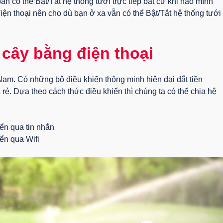
àn có thể Bật/Tắt hệ thống tưới trực tiếp bất cứ khi nào mình
ện thoại nên cho dù bạn ở xa vẫn có thể Bật/Tắt hệ thống tưới
 cây bằng điện thoại
Nam. Có những bộ điều khiển thông minh hiện đại đắt tiền
ẻ. Dựa theo cách thức điều khiển thì chúng ta có thể chia hệ
iển qua tin nhắn
ển qua Wifi