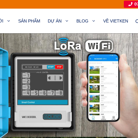
0
ỚI
SẢN PHẨM
DỰ ÁN
BLOG
VỀ VIETKEN