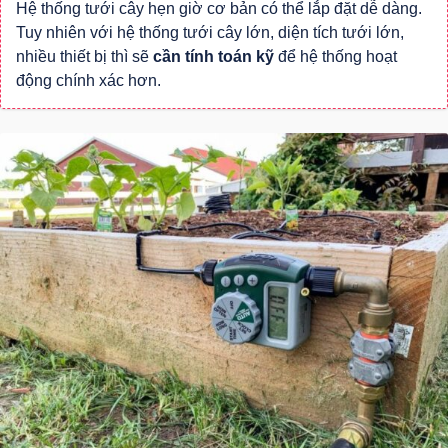
Hệ thống tưới cây hẹn giờ cơ bản có thể lắp đặt dễ dàng.
Tuy nhiên với hệ thống tưới cây lớn, diện tích tưới lớn,
nhiều thiết bị thì sẽ
cần tính toán kỹ
để hệ thống hoạt
động chính xác hơn.