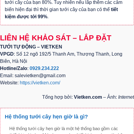
tưới cây của bạn 80%. Tuy nhiên nếu lắp thêm các cảm
biến hiện đại thì thời gian tưới cây của bạn có thể
tiết
kiệm được tới 99%
.
LIÊN HỆ KHẢO SÁT – LẮP ĐẶT
TƯỚI TỰ ĐỘNG – VIETKEN
VPGD
: Số 12 ngõ 192/5 Thanh Am, Thượng Thanh, Long
Biên, Hà Nội
Hotline/Zalo
:
0929.234.222
Email: salevietken@gmail.com
Website:
https://vietken.com/
Tổng hợp bởi:
Vietken.com
– Ảnh:
Internet
Hệ thống tưới cây hẹn giờ là gì?
Hệ thống tưới cây hẹn giờ là một hệ thống bao gồm các