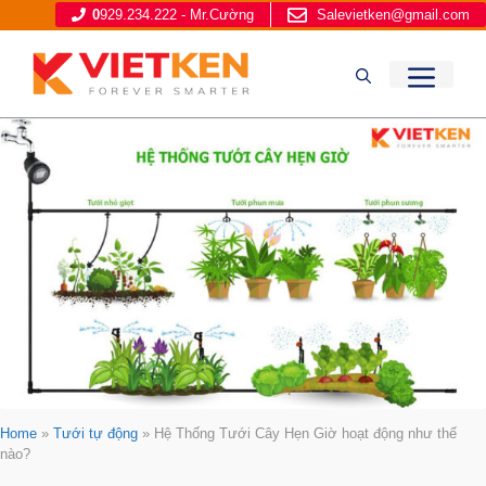
Chuyển
0
929.234.222 - Mr.Cường
Salevietken@gmail.com
đến
nội
ME
dung
Home
»
Tưới tự động
»
Hệ Thống Tưới Cây Hẹn Giờ hoạt động như thế
nào?